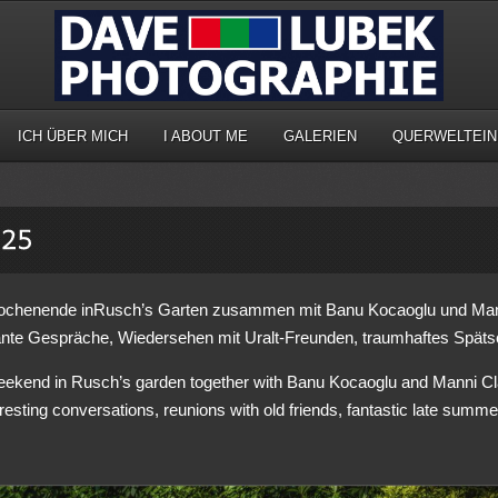
ICH ÜBER MICH
I ABOUT ME
GALERIEN
QUERWELTEIN
chenende inRusch’s Garten zusammen mit Banu Kocaoglu und Man
sante Gespräche, Wiedersehen mit Uralt-Freunden, traumhaftes Spät
eekend in Rusch’s garden together with Banu Kocaoglu and Manni C
resting conversations, reunions with old friends, fantastic late summe