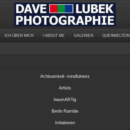
ICH ÜBER MICH
I ABOUT ME
GALERIEN
QUERWELTEIN
Achtsamkeit- mindfulness
Artists
baumARTig
Berlin Ramble
Irritationen